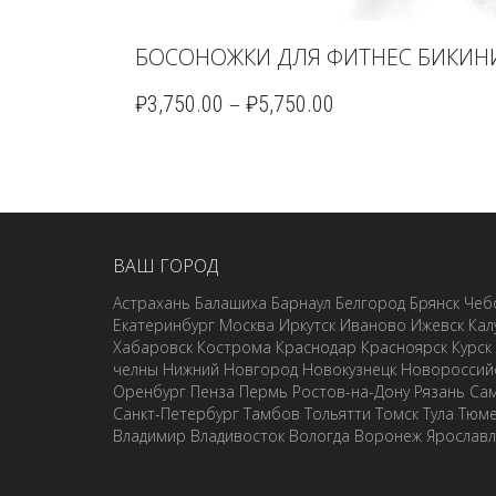
БОСОНОЖКИ ДЛЯ ФИТНЕС БИКИНИ 
–
₽
3,750.00
₽
5,750.00
ВАШ ГОРОД
Астрахань
Балашиха
Барнаул
Белгород
Брянск
Чеб
Екатеринбург
Москва
Иркутск
Иваново
Ижевск
Кал
Хабаровск
Кострома
Краснодар
Красноярск
Курск
челны
Нижний Новгород
Новокузнецк
Новороссий
Оренбург
Пенза
Пермь
Ростов-на-Дону
Рязань
Са
Санкт-Петербург
Тамбов
Тольятти
Томск
Тула
Тюм
Владимир
Владивосток
Вологда
Воронеж
Ярослав