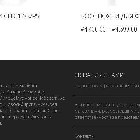
CHIC17/S/RS
БОСОНОЖКИ ДЛЯ Ф
–
₽
4,400.00
₽
4,599.00
СВЯЗАТЬСЯ С НАМИ
оксары
Челябинск
По вопросам размещения пиш
уга
Казань
Кемерово
Липецк
Мурманск
Набережные
ск
Новосибирск
Омск
Орел
Вся информация о ценах на ту
мара
Саранск
Саратов
Сочи
магазинами, разместившими с
ень
Тверь
Уфа
Ульяновск
ответственности за представ
ль
Контакты