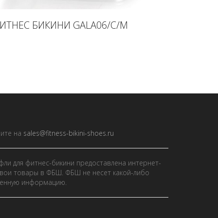
ИТНЕС БИКИНИ GALA06/C/M
ите на
sales@fitness-bikini-shoes.ru
фли для фитнес-бикини предоставлена интернет-
вои товары в ФБШ. ФБШ не несет какой-либо
ленную информацию.