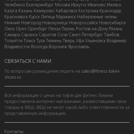
Челябинск
Екатеринбург
Москва
Иркутск
Иваново
Ижевск
Калуга
Казань
Кемерово
Хабаровск
Кострома
Краснодар
Красноярск
Курск
Липецк
Мурманск
Набережные челны
Нижний Новгород
Новокузнецк
Новороссийск
Новосибирск
Омск
Орел
Оренбург
Пенза
Пермь
Ростов-на-Дону
Рязань
Самара
Саранск
Саратов
Сочи
Санкт-Петербург
Тамбов
Тольятти
Томск
Тула
Тюмень
Тверь
Уфа
Ульяновск
Владимир
Владивосток
Вологда
Воронеж
Ярославль
СВЯЗАТЬСЯ С НАМИ
По вопросам размещения пишите на
sales@fitness-bikini-
shoes.ru
Вся информация о ценах на туфли для фитнес-бикини
предоставлена интернет-магазинами, разместившими свои
товары в ФБШ. ФБШ не несет какой-либо ответственности за
представленную информацию.
Контакты