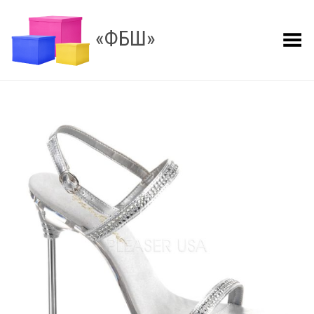
«ФБШ»
Показать меню