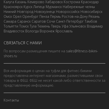
Калуга
Казань
Кемерово
Хабаровск
Кострома
Краснодар
Красноярск
Курск
Липецк
Мурманск
Набережные челны
Нижний Новгород
Новокузнецк
Новороссийск
Новосибирск
Омск
Орел
Оренбург
Пенза
Пермь
Ростов-на-Дону
Рязань
Самара
Саранск
Саратов
Сочи
Санкт-Петербург
Тамбов
Тольятти
Томск
Тула
Тюмень
Тверь
Уфа
Ульяновск
Владимир
Владивосток
Вологда
Воронеж
Ярославль
СВЯЗАТЬСЯ С НАМИ
По вопросам размещения пишите на
sales@fitness-bikini-
shoes.ru
Вся информация о ценах на туфли для фитнес-бикини
предоставлена интернет-магазинами, разместившими свои
товары в ФБШ. ФБШ не несет какой-либо ответственности за
представленную информацию.
Контакты