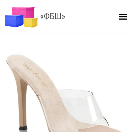
«ФБШ»
Показать меню