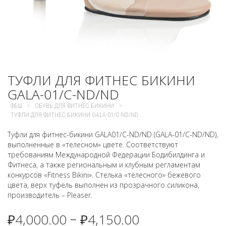
ТУФЛИ ДЛЯ ФИТНЕС БИКИНИ
GALA-01/C-ND/ND
>
>
ФБШ
ОБУВЬ ДЛЯ ФИТНЕС БИКИНИ
ТУФЛИ ДЛЯ ФИТНЕС БИКИНИ GALA-01/C-ND/ND
Туфли для фитнес-бикини GALA01/C-ND/ND (GALA-01/C-ND/ND),
выполненные в «телесном» цвете. Соответствуют
требованиям Международной Федерации Бодибилдинга и
Фитнеса, а также региональным и клубным регламентам
конкурсов «Fitness Bikini». Стелька «телесного» бежевого
цвета, верх туфель выполнен из прозрачного силикона,
производитель – Pleaser.
₽
4,000.00
₽
4,150.00
–