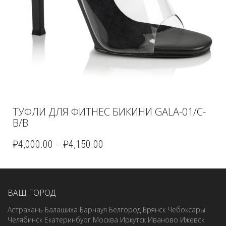
ТУФЛИ ДЛЯ ФИТНЕС БИКИНИ GALA-01/C-
B/B
–
₽
4,000.00
₽
4,150.00
ВАШ ГОРОД
Астрахань
Балашиха
Барнаул
Белгород
Брянск
Чебоксары
Челябинск
Екатеринбург
Москва
Иркутск
Иваново
Ижевск